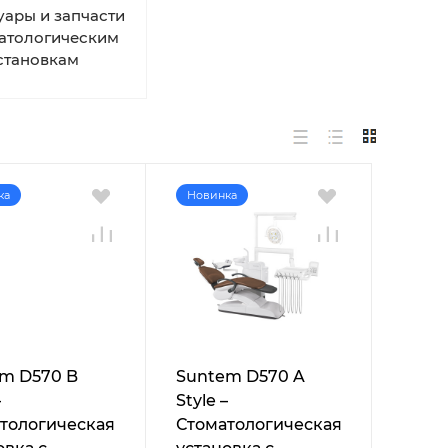
уары и запчасти
матологическим
становкам
ка
Новинка
m D570 B
Suntem D570 A
–
Style –
тологическая
Стоматологическая