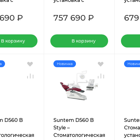
вка с
установка с
устан
ей подачей
верхней подачей
нижн
ументов
инструментов
инстр
 690 ₽
757 690 ₽
679
В корзину
В корзину
а
Новинка
Новин
m D560 B
Suntem D560 B
Sunte
Style –
Стома
тологическая
Стоматологическая
устан