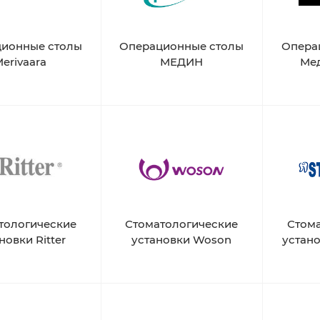
ионные столы
Операционные столы
Опера
erivaara
МЕДИН
Ме
тологические
Стоматологические
Стом
новки Ritter
установки Woson
устан