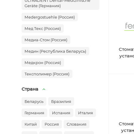
ULTRADENT Dental-Medizinische
Geräte (Германия)
Мedergostuehle (Россия)
Мед Текс (Россия)
Медиа-Стом (Россия)
Стома
Медин (Республика Беларусь)
устан
Медкрон (Россия)
Тексполимер (Россия)
Страна
Беларусь
Бразилия
Германия
Испания
Италия
Стома
Китай
Россия
Словакия
уста