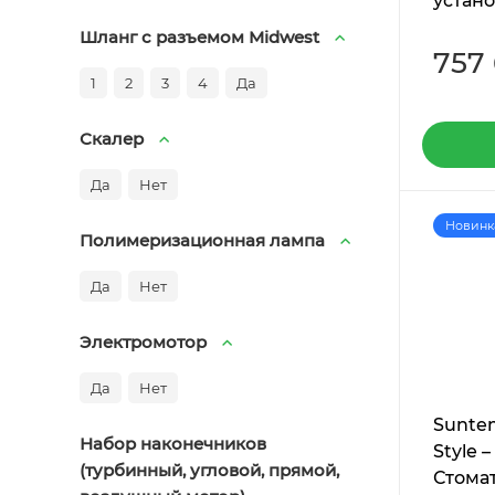
устано
верхн
Шланг с разъемом Midwest
инстр
757
1
2
3
4
Да
Скалер
Да
Нет
Новинк
Полимеризационная лампа
Да
Нет
Электромотор
Да
Нет
Sunte
Набор наконечников
Style –
(турбинный, угловой, прямой,
Стома