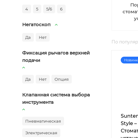
По
4
5
5/6
6
стома
у
Негатоскоп
Да
Нет
По популя
Фиксация рычагов верхней
подачи
Новинк
Да
Нет
Опция
Клапанная система выбора
инструмента
Sunte
Пневматическая
Style –
Стома
Электрическая