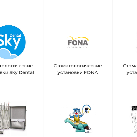
тологические
Стоматологические
Стом
вки Sky Dental
установки FONA
уста