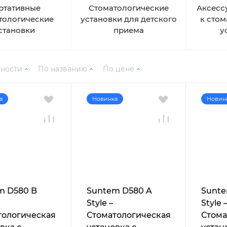
ртативные
Стоматологические
Аксесс
тологические
установки для детского
к сто
становки
приема
у
рности
По названию
По цене
а
Новинка
Новин
m D580 B
Suntem D580 A
Sunte
Style –
Style 
тологическая
Стоматологическая
Стома