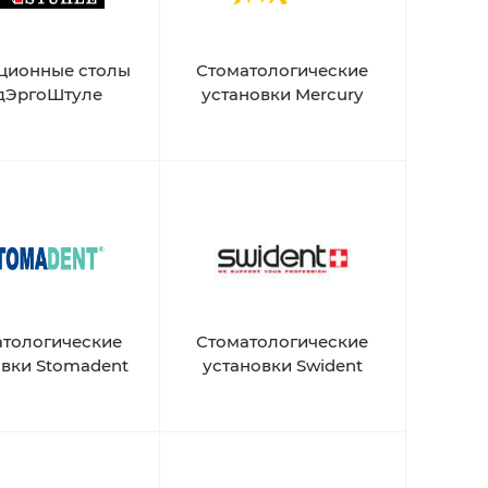
ционные столы
Стоматологические
дЭргоШтуле
установки Mercury
атологические
Стоматологические
овки Stomadent
установки Swident