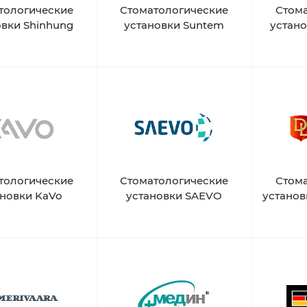
тологические
Стоматологические
Стом
овки Shinhung
установки Suntem
устан
тологические
Стоматологические
Стом
ановки KaVo
установки SAEVO
установ