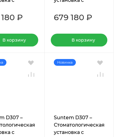
овка с
установка с
ей подачей
нижней подачей
ументов
инструментов
 180 ₽
679 180 ₽
В корзину
В корзину
ка
Новинка
m D307 –
Suntem D307 –
тологическая
Стоматологическая
овка с
установка с