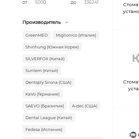
от
до
Стома
устан
Производитель
GreenMED
Miglionico (Италия)
Shinhung (Южная Корея)
SILVERFOX (Китай)
Suntem (Китай)
Стома
Dentsply Sirona (США)
уст
KaVo (Германия)
SAEVO (Бразилия)
A-dec (США)
Dental League (Китай)
Fedesa (Испания)