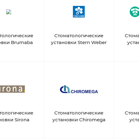
тологические
Стоматологические
Стом
овки Brumaba
установки Stern Weber
уста
тологические
Стоматологические
Стом
новки Sirona
установки Chiromega
уст