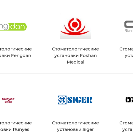
тологические
Стоматологические
Стом
овки Fengdan
установки Foshan
уст
Medical
тологические
Стоматологические
Стом
новки Runyes
установки Siger
уста