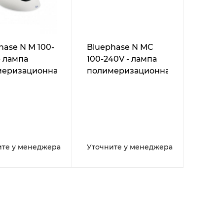
hase N M 100-
Bluephase N MC
- лампа
100-240V - лампа
меризационная
полимеризационная
ите у менеджера
Уточните у менеджера