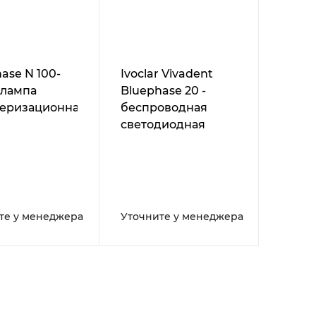
ase N 100-
Ivoclar Vivadent
 лампа
Bluephase 20 -
еризационная
беспроводная
светодиодная
полимеризационная
лампа
те у менеджера
Уточните у менеджера