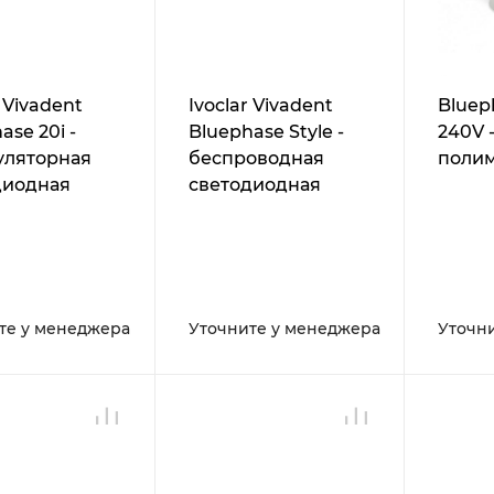
r Vivadent
Ivoclar Vivadent
Bluep
ase 20i -
Bluephase Style -
240V 
уляторная
беспроводная
поли
диодная
светодиодная
еризационная
полимеризационная
лампа
те у менеджера
Уточните у менеджера
Уточн