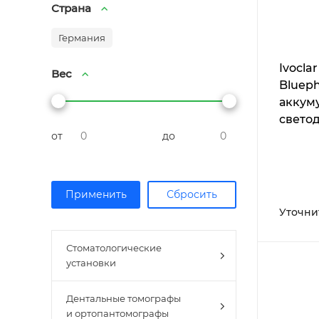
Страна
Германия
Ivocla
Вес
Blueph
аккум
свето
от
до
полим
лампа
Уточни
Стоматологические
установки
Дентальные томографы
и ортопантомографы