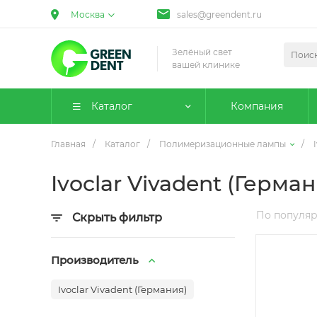
Москва
sales@greendent.ru
Зелёный свет
вашей клинике
Каталог
Компания
Главная
/
Каталог
/
Полимеризационные лампы
/
Ivoclar Vivadent (Герман
По популя
Скрыть фильтр
Производитель
Ivoclar Vivadent (Германия)