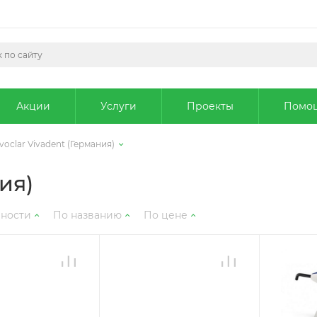
Акции
Услуги
Проекты
Помо
Ivoclar Vivadent (Германия)
ия)
рности
По названию
По цене