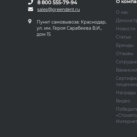
О компа
8 800 555-79-94
sales@greendent.ru
О нас
Демонст
Пункт самовывоза: Краснодар,
ул. им. Героя Сарабеева В.И.,
Новости
дом 15
Статьи
Бренды
Отзывы
Сотрудн
Ваканси
Сертифи
лицензи
Награды
Видео
Победите
«Стомато
Интернет