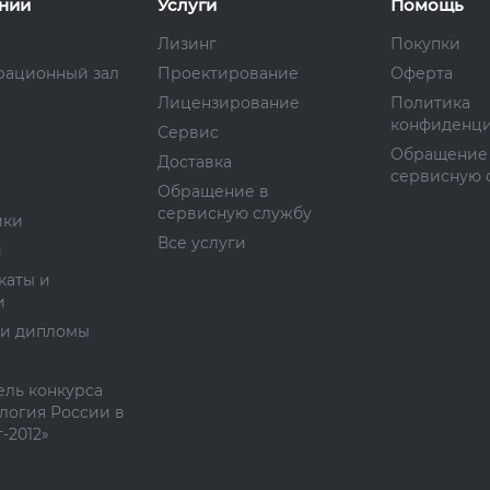
нии
Услуги
Помощь
Лизинг
Покупки
рационный зал
Проектирование
Оферта
Лицензирование
Политика
конфиденци
Сервис
Обращение
Доставка
сервисную 
Обращение в
сервисную службу
ики
Все услуги
и
каты и
и
 и дипломы
ль конкурса
логия России в
-2012»