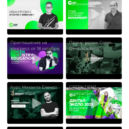
GREEN DENT
Калининграде
Приглашение на
Промо ролик Green
конгресс от 18 октября,
Dent Academy
Рябов
Курс Михаила Елендо
GREEN DENT
21 сентября
генеральный партнёр
на выставке "Дентал
Экспо 2023"