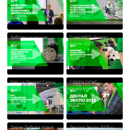
Салон 2023
DENT на Выставке
Дентал Салон 2023
Зуботехническое
GreenMED Дентал
оборудование GREEN
Салон 2023
DENT на Выставке
Дентал Салон 2023
RAY на Дентал Салон
GREEN DENT
2023
генеральный спонсор
Дентал Салон 2023
Дарья Дубова отзыв
Дентал Экспо 2023 с