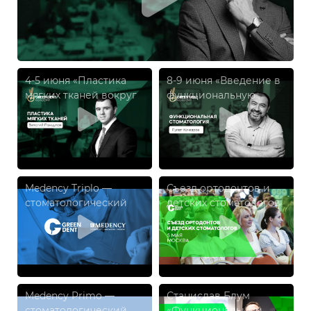
4-5 июня «Пластика
8-9 июня «Введение в
мягких тканей вокруг
функциональную
имплантатов»,
стоматологию.» Пулат
Виталий Панцулая
Кочкаров
Medency Triplo —
Съезд ортодонтов и
стоматологический
детских стоматологов
диодный лазер
Medency Primo —
Станислав Блум
стоматологический
«Функциональный