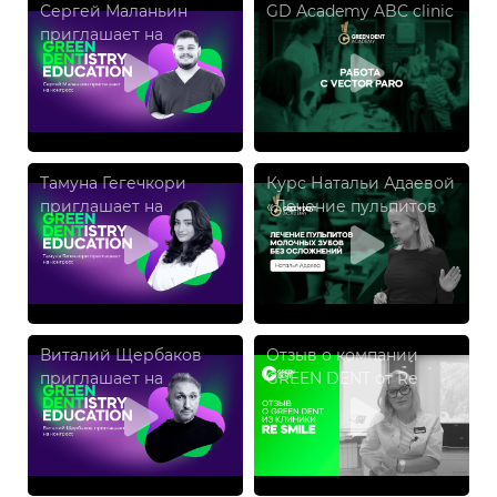
Сергей Маланьин
GD Academy ABC clinic
приглашает на
конгресс GREEN
DENTISTRY EDUCATION
Тамуна Гегечкори
Курс Натальи Адаевой
приглашает на
«Лечение пульпитов
конгресс GREEN
молочных зубов без
DENTISTRY EDUCATION
осложнений»
Виталий Щербаков
Отзыв о компании
приглашает на
GREEN DENT от Re
конгресс GREEN
Smile
DENTISTRY EDUCATION