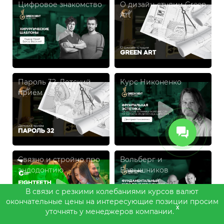
Цифровое знакомство
О дизайн-студии Green
Art
Пароль 32. Детский
Курс Никоненко
приём
Связно и стройно про
Вольберг и
эндодонтию
Барышников
В связи с резкими колебаниями курсов валют
окончательные цены на интересующие позиции просим
x
уточнять у менеджеров компании.