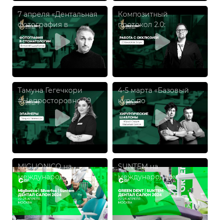
7 апреля «Дентальная
Композитный
фотография в
протокол 2.0:
современной
практический курс по
реальности», Виталий
современной
Щербаков
функциональной
работе с окклюзией
Тамуна Гегечкори
4-5 марта «Базовый
#Непросторовно 29
курс по
марта
хирургическим
шаблонам. Basic
navigation in dental
implantation»
MIGLIONICO на
SUNTEM на
международном
международном
форуме и выставке
форуме и выставке
«ДЕНТАЛ САЛОН 2024»
«ДЕНТАЛ САЛОН 2024»