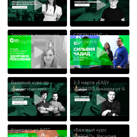
2024
Здоровое поколение,
GREEN DENT на
Златоуст
конгрессе Севильи
Чадид «Раннее
ортодонтическое
лечение младенцев»
Базовый курс по
2-3 марта «EASY
хирургическим
VENEERS. Виниры от А
шаблонам. Basic
до Я.», Камран
navigation in dental
Султанов
implantation
Конгресс от IMTC
«Базовый курс
«Трио — врач /
EXOCAD», Василий