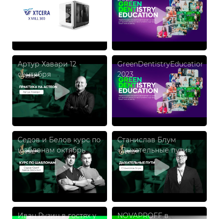
Артур Хавари 12
GreenDentistryEducation
сентября
2023
Седов и Белов курс по
Станислав Блум
шаблонам октябрь
«Дыхательные пути»
2023
Иван Рузин в гостях у
NOVAPROFF в