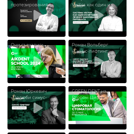
протезирования
Vector как один из
методов лечения
заболеваний
пародонта», Людмила
Волчкова
Они съехались
Роман Вольберг
«Синус-лифтинг.
Базовые принципы и
усложнённые
протоколы.»
Роман Юркевич
GREEN DENT на
«Полюби синус-
Втором Цифровом
лифтинг любой
Конгрессе
ценной. Интенсив
V.3.0»