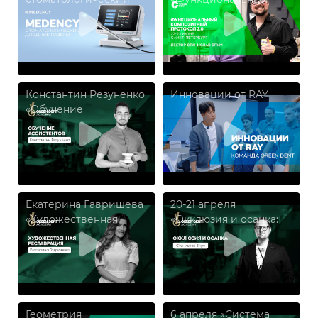
диодный лазер
композитный
протокол 3.0»
Константин Резуненко
Инновации от RAY
«Обучение
ассистентов»
Екатерина Гавришева
20-21 апреля
«Художественная
«Окклюзия и осанка:
реставрация:
Новая научная
искусство создания
парадигма», Станислав
идеальной улыбки»
Блум
Геометрия
6 апреля «Система