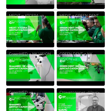
MEDIT и XTCERA на
MEDIT и GREEN DENT
международном
на международном
форуме и выставке
форуме и выставке
«ДЕНТАЛ САЛОН 2024»
«ДЕНТАЛ САЛОН 2024»
GreenMED и NK VISION
GREEN DENT и NK
на международном
VISION на
форуме и выставке
международном
«ДЕНТАЛ САЛОН 2024»
форуме и выставке
«ДЕНТАЛ САЛОН 2024»
GreenMED на
Стоматология «Шанс»
международном
в городе Арзамас
форуме и выставке
«ДЕНТАЛ САЛОН 2024»