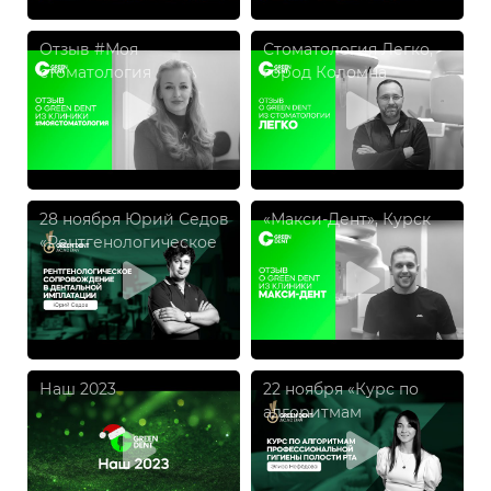
Отзыв #Моя
Стоматология Легко,
стоматология
город Коломна
28 ноября Юрий Седов
«Макси-Дент», Курск
«Рентгенологическое
сопровождение в
дентальной
имплатации»
Наш 2023
22 ноября «Курс по
алгоритмам
профессиональной
гигиены полости рта»,
Элиза Нефёдова