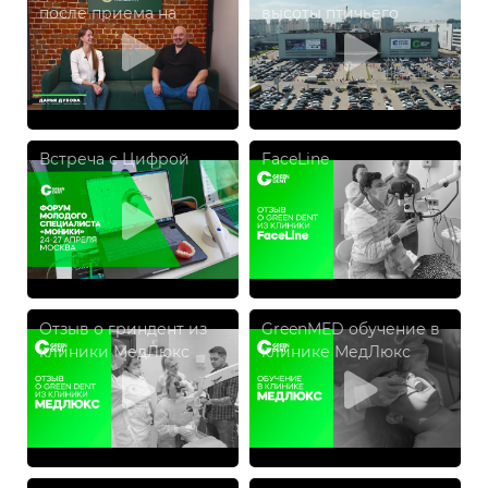
после приема на
высоты птичьего
DIERS
полёта
Встреча с Цифрой
FaceLine
Отзыв о гриндент из
GreenMED обучение в
клиники МедЛюкс
клинике МедЛюкс