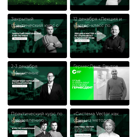
Закрытый
12 декабря «Лекция и
практический курс с
мастер-класс по
Василием Беловым
ультразвуку и
пьезохирургии», Артур
Хавари
2-3 декабря
ГермесДент, Реутов
«Мышечные
нарушения в
стоматологии»,
Станислав Блум
Практический курс по
«Система Vector как
изготовлению
один из методов
навигационных
лечения заболеваний
шаблонов при полном
пародонта», Людмила