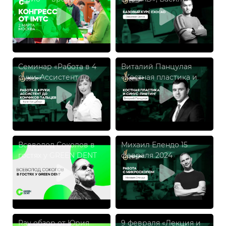
ассистент / пациент»
Белов
Семинар «Работа в 4
Виталий Панцулая
руки. Ассистент до
«Костная пластика и
кончиков пальцев» от
синус»
IMTC.
Всеволод Соколов в
Михаил Елендо 15
гостях у GREEN DENT
февраля 2024
Ray обзор от Юрия
9 февраля «Лекция и