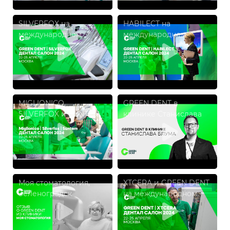
SILVERFOX на
HABILECT на
международном
международном
форуме и выставке
форуме и выставке
«ДЕНТАЛ САЛОН 2024»
«ДЕНТАЛ САЛОН 2024»
MIGLIONICO,
GREEN DENT в
SILVERFOX и SUNTEM
клинике Станислава
на международном
Блума
форуме и выставке
«ДЕНТАЛ САЛОН 2024»
Моя стоматология,
XTCERA и GREEN DENT
Зеленоградск
на международном
форуме и выставке
«ДЕНТАЛ САЛОН 2024»