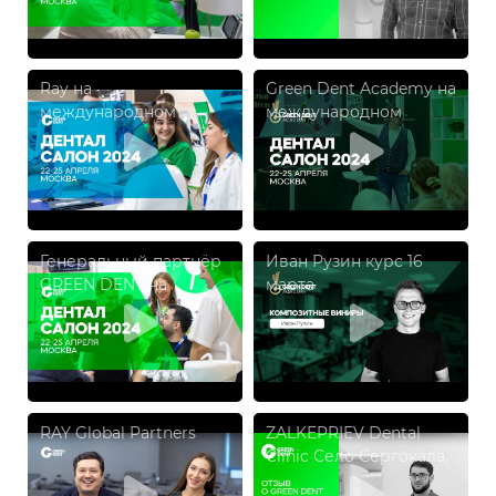
Ray на
Green Dent Academy на
международном
международном
форуме и выставке
форуме и выставке
«ДЕНТАЛ САЛОН 2024»
«ДЕНТАЛ САЛОН 2024»
Генеральный партнёр
Иван Рузин курс 16
GREEN DENT на
марта
международном
форуме и выставке
«ДЕНТАЛ САЛОН 2024»
RAY Global Partners
ZALKEPRIEV Dental
Clinic Село Сергокала,
республика Дагестан