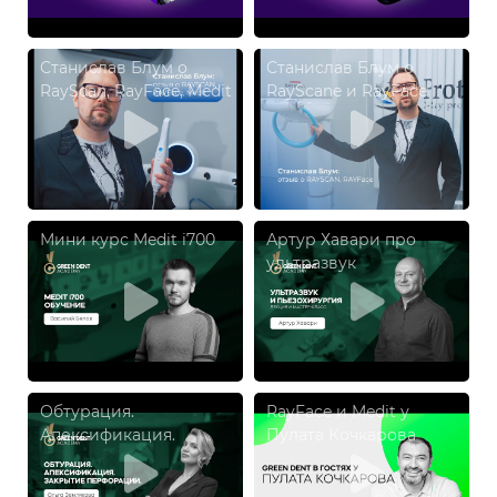
Станислав Блум о
Станислав Блум о
RayScan, RayFace, Medit
RayScane и RayFace
Мини курс Medit i700
Артур Хавари про
ультразвук
Обтурация.
RayFace и Medit у
Апексификация.
Пулата Кочкарова
Закрытие перфорации