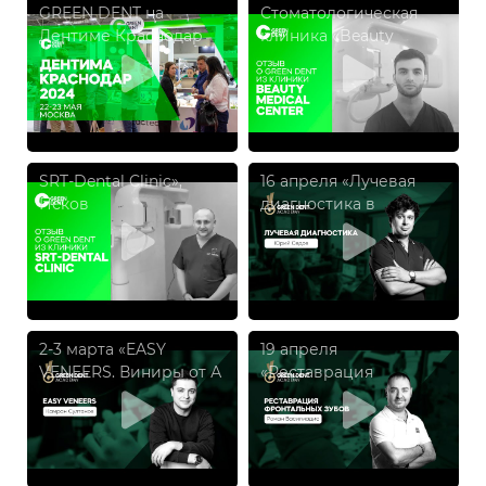
GREEN DENT на
Стоматологическая
Дентиме Краснодар
клиника «Beauty
2024
Medical Center»
SRT-Dental Clinic»,
16 апреля «Лучевая
Псков
диагностика в
дентальной
имплантации», Юрий
Седов
2-3 марта «EASY
19 апреля
VENEERS. Виниры от А
«Реставрация
до Я.», Камран
фронтальных зубов»,
Султанов
Роман Василиадис