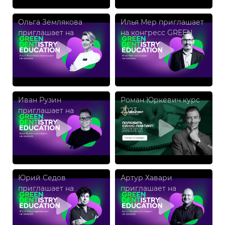
Ольга Землякова
Илья Мер приглашает
приглашает на
на конгресс GREEN
конгресс GREEN
DENTISTRY EDUCATION
DENTISTRY EDUCATION
Иван Рузин
Роман Юркевич курс
приглашает на
2023
конгресс GREEN
DENTISTRY EDUCATION
Юрий Седов
Артур Хавари
приглашает на
приглашает на
конгресс GREEN
конгресс GREEN
DENTISTRY EDUCATION
DENTISTRY EDUCATION