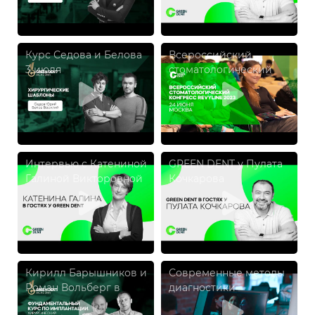
Курс Седова и Белова
Всероссийский
3 июля
стоматологический
конгресс от компании
Revyline
Интервью с Катениной
GREEN DENT у Пулата
Галиной Викторовной
Кочкарова
Кирилл Барышников и
Современные методы
Роман Вольберг в
диагностики
GREEN DENT Academy!