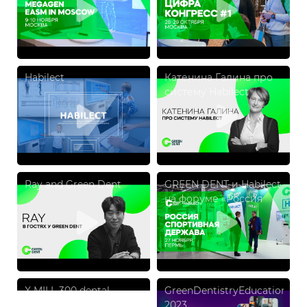
Ноябрь 2023
Октябрь 2023
Habilect
Катенина Галина про
систему Habilect
Ray and Green Dent
GREEN DENT и Habilect
на форуме «Россия
спортивная держава
2023» в Перми
X MILL 300 dental
GreenDentistryEducation
milling machine 720p
2023