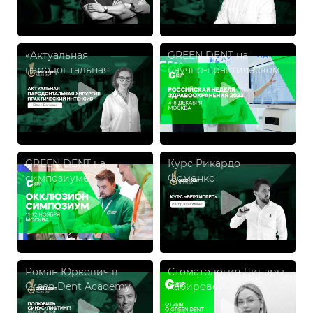
отсутствии зубов
Волчкова
«Актуальная
GREEN DENT на
пародонтальная
научно-практическом
хирургия.
форуме «Российская
Практический
неделя
интенсив», Юлия
здравоохранения
Волкова
2023»
GREEN DENT на
Курс Рикардо
симпозиуме
Фоменко
«Окклюзион»
Роман Юркевич в
Стоматология Динары
Green Dent Academy
Хабировой