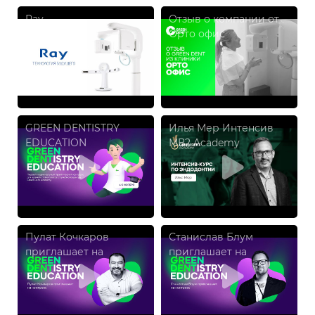
Ray
Отзыв о компании от
Орто офис
GREEN DENTISTRY
Илья Мер Интенсив
EDUCATION
МВ2 Academy
Пулат Кочкаров
Станислав Блум
приглашает на
приглашает на
конгресс GREEN
конгресс GREEN
DENTISTRY EDUCATION
DENTISTRY EDUCATION