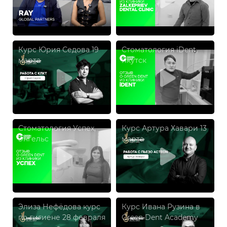
Курс Юрия Седова 19
Стоматология iDent,
марта
Якутск
Стоматология Успех,
Курс Артура Хавари 13
Энгельс
марта
Элиза Нефёдова курс
Курс Ивана Рузина в
по гигиене 28 февраля
Green Dent Academy