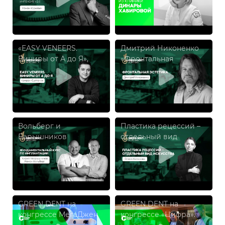
«EASY VENEERS.
Дмитрий Никоненко
Виниры от А до Я»,
«Фронтальная
Камран Султанов
эстетика»
Вольберг и
Пластика рецессий –
Барышников
отдельный вид
«Фундаментальный
искусства
курс по имплантации»
GREEN DENT на
GREEN DENT на
конгрессе МегаДжен
конгрессе «Цифра».