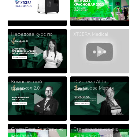
Нефедова курс по
XTCERA Medical
гигиене
Композитный
«Система ALF»
протокол 2.0:
Васильева Мария
практический курс по
Борисовна
современной
функциональной
работе с окклюзией
Green Dent Academy на
Стоматологические
выставке Дентал
установки GREEN