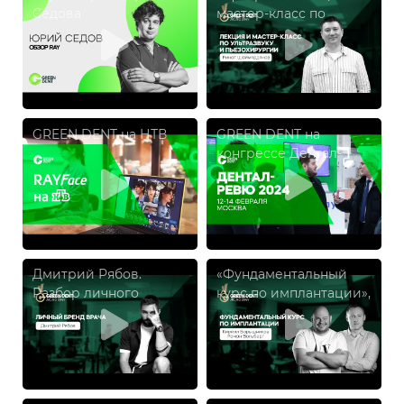
Седова
мастер-класс по
ультразвуку и
пьезохирургии». Ринат
Шаймярдянов
GREEN DENT на НТВ
GREEN DENT на
конгрессе Дентал-
Ревю 2024
Дмитрий Рябов.
«Фундаментальный
Разбор личного
курс по имплантации»,
бренда
Кирилл Барышников и
Роман Вольберг