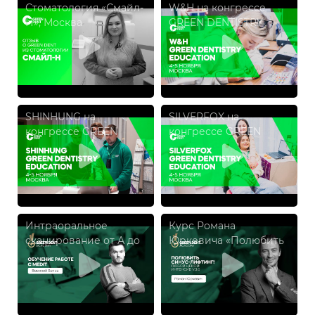
Стоматология «Смайл-
W&H на конгрессе
Н», Москва
GREEN DENTISTRY
EDUCATION 2023
SHINHUNG на
SILVERFOX на
конгрессе GREEN
конгрессе GREEN
DENTISTRY EDUCATION
DENTISTRY EDUCATION
2023
2023
Интраоральное
Курс Романа
сканирование от А до
Юркевича «Полюбить
Я
синус-лифтинг! Любой
ценой! Интенсив v.3.0»,
22-23 января