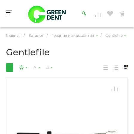
Главная
/
Каталог
/
Терапия и эндодонтия
/
Gentlefile
Gentlefile